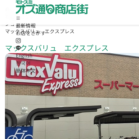
お店をさがす
ショッピング
最新情報
マックスバリュ エクスプレス
ホーム
お店をさがす
最新情報
マックスバリュ エクスプレス
お店をさがす
求人情報
English
商店街について / お問合わせ
한국어
Instagram
簡体中文
LINE
English
/
한국어
/
簡体中文