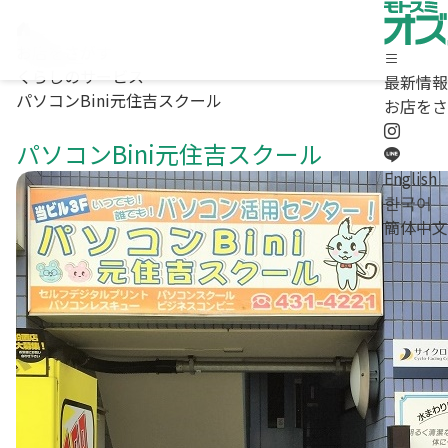
お店をさがす
くらしのサービス
最新情報
パソコンBini元住吉スクール
ホーム
お店をさ
最新情報
パソコンBini元住吉スクール
お店をさがす
求人情報
English
商店街について / お問合わせ
한국어
Instagram
簡体中文
LINE
English
/
한국어
/
簡体中文