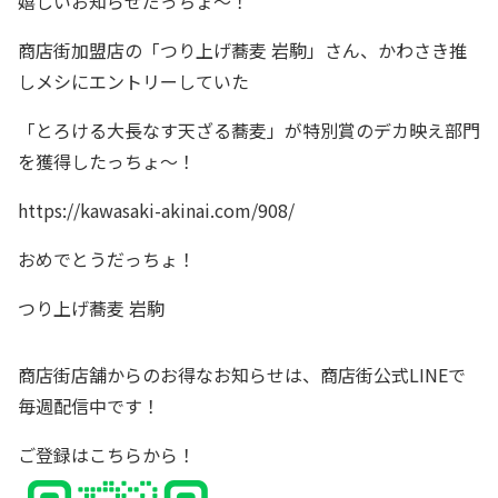
嬉しいお知らせだっちょ～！
商店街加盟店の「つり上げ蕎麦 岩駒」さん、かわさき推
しメシにエントリーしていた
「とろける大長なす天ざる蕎麦」が特別賞のデカ映え部門
を獲得したっちょ～！
https://kawasaki-akinai.com/908/
おめでとうだっちょ！
つり上げ蕎麦 岩駒
商店街店舗からのお得なお知らせは、商店街公式LINEで
毎週配信中です！
ご登録は
こちら
から！