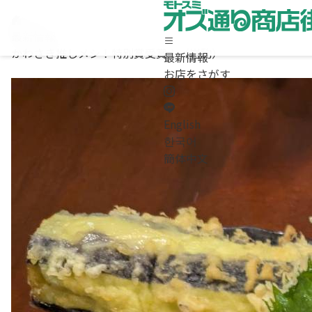
最新情報
かわさき推しメシ！特別賞受賞！（岩駒）
最新情報
ホーム
お店をさがす
最新情報
お店をさがす
求人情報
English
商店街について / お問合わせ
한국어
Instagram
簡体中文
LINE
English
/
한국어
/
簡体中文