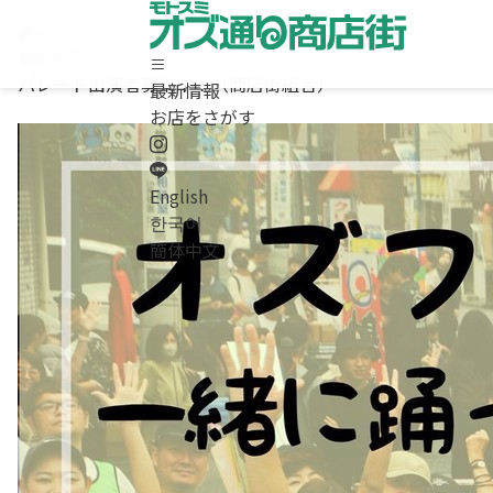
最新情報
パレード出演者募集中！（商店街組合）
最新情報
ホーム
お店をさがす
最新情報
お店をさがす
求人情報
English
商店街について / お問合わせ
한국어
Instagram
簡体中文
LINE
English
/
한국어
/
簡体中文