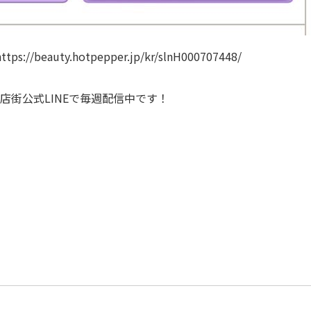
https://beauty.hotpepper.jp/kr/slnH000707448/
店街公式LINEで毎週配信中です！