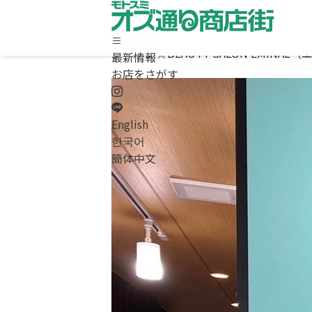
最新情報
クーポン☆BEAUTY SALON EMINAL
最新情報
ホーム
お店をさがす
最新情報
お店をさがす
求人情報
English
商店街について / お問合わせ
한국어
Instagram
簡体中文
LINE
English
/
한국어
/
簡体中文