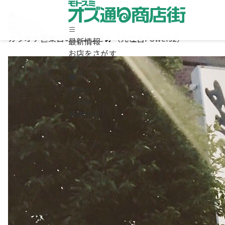
最新情報
カラオケ営業日のお知らせ🎤（元住吉Powers2）
最新情報
ホーム
お店をさがす
最新情報
お店をさがす
求人情報
English
商店街について / お問合わせ
한국어
Instagram
簡体中文
LINE
English
/
한국어
/
簡体中文